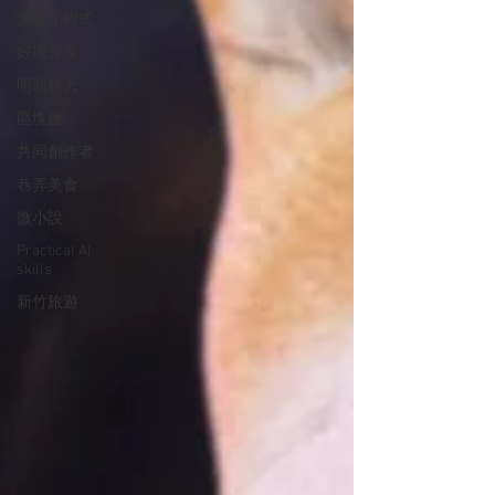
測驗小程式
好康分享
明新科大
區塊鏈
共同創作者
巷弄美食
微小說
Practical AI
skills
新竹旅遊