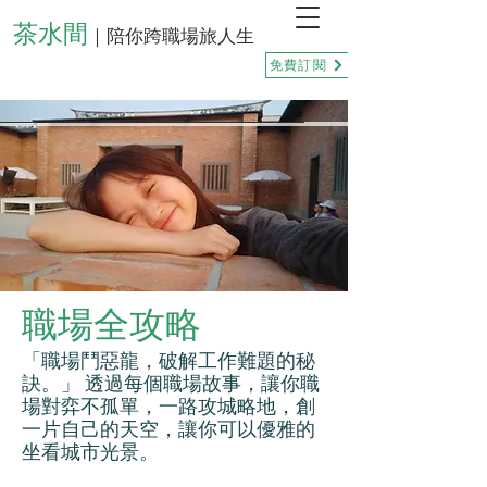
茶水間
｜陪你跨職場旅人生
免費訂閱
職場全攻略
「職場鬥惡龍，破解工作難題的秘
訣。」 透過每個職場故事，讓你職
場對弈不孤單，一路攻城略地，創
一片自己的天空，讓你可以優雅的
坐看城市光景。