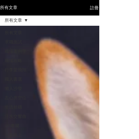
註冊
所有文章
所有文章
所有文章
求職面試
職場案例學
職場攻略
行李愛飛翔
職人書選
懶人沙發
左心房空位
生活拾穗
汗水交響曲
VIP專屬
公益路上