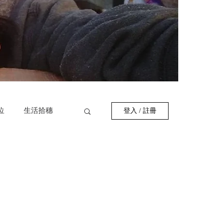
位
生活拾穗
登入 / 註冊
作者
巷弄美食