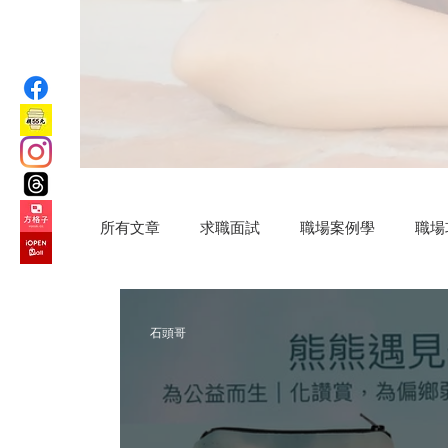
所有文章
求職面試
職場案例學
職場
汗水交響曲
VIP專屬
公益路上
石頭哥
微小說
Practical AI skills
新竹旅遊