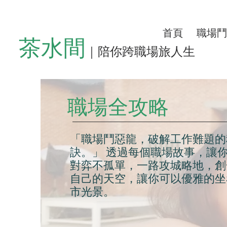
首頁
職場鬥
茶水間
｜陪你跨職場旅人生
職場全攻略
「職場鬥惡龍，破解工作難題的
訣。」 透過每個職場故事，讓
對弈不孤單，一路攻城略地，創
自己的天空，讓你可以優雅的坐
市光景。