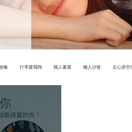
攻略
行李愛飛翔
職人書選
懶人沙發
左心房空
測驗小程式
好康分享
明新科大
區塊鏈
共同創