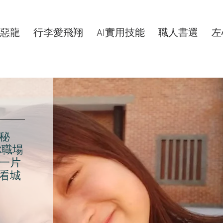
惡龍
行李愛飛翔
AI實用技能
職人書選
左
秘
你職場
一片
看城