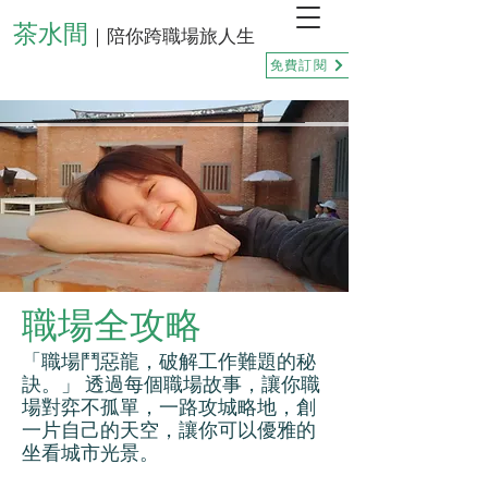
茶水間
｜陪你跨職場旅人生
免費訂閱
職場全攻略
「職場鬥惡龍，破解工作難題的秘
訣。」 透過每個職場故事，讓你職
場對弈不孤單，一路攻城略地，創
一片自己的天空，讓你可以優雅的
坐看城市光景。