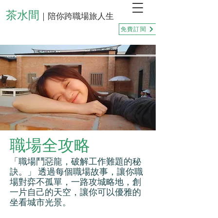
茶水間
｜陪你跨職場旅人生
免費訂閱
職場全攻略
「職場鬥惡龍，破解工作難題的秘
訣。」 透過每個職場故事，讓你職
場對弈不孤單，一路攻城略地，創
一片自己的天空，讓你可以優雅的
坐看城市光景。