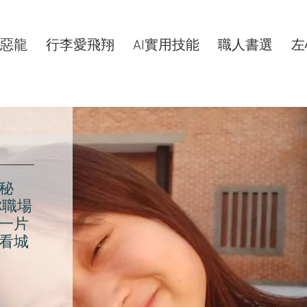
惡龍
行李愛飛翔
AI實用技能
職人書選
左
秘
你職場
一片
看城