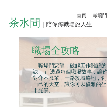
首頁
職場鬥
茶水間
｜陪你跨職場旅人生
職場全攻略
「職場鬥惡龍，破解工作難題的
訣。」 透過每個職場故事，讓
對弈不孤單，一路攻城略地，創
自己的天空，讓你可以優雅的坐
市光景。