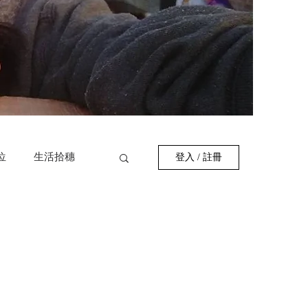
位
生活拾穗
登入 / 註冊
作者
巷弄美食