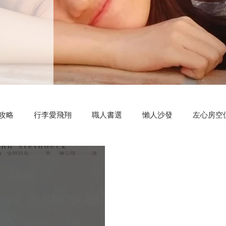
攻略
行李愛飛翔
職人書選
懶人沙發
左心房空
測驗小程式
好康分享
明新科大
區塊鏈
共同創