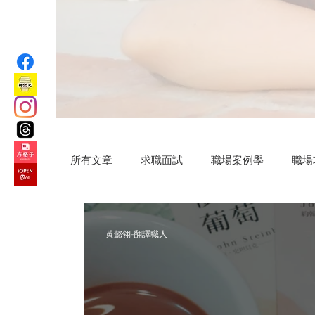
所有文章
求職面試
職場案例學
職場
汗水交響曲
VIP專屬
公益路上
黃懿翎-翻譯職人
微小說
Practical AI skills
新竹旅遊