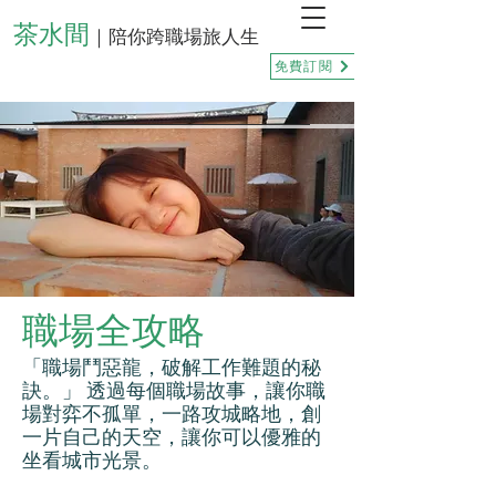
茶水間
｜陪你跨職場旅人生
免費訂閱
職場全攻略
「職場鬥惡龍，破解工作難題的秘
訣。」 透過每個職場故事，讓你職
場對弈不孤單，一路攻城略地，創
一片自己的天空，讓你可以優雅的
坐看城市光景。