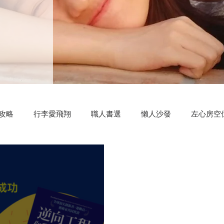
攻略
行李愛飛翔
職人書選
懶人沙發
左心房空
測驗小程式
好康分享
明新科大
區塊鏈
共同創