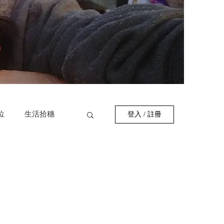
位
生活拾穗
登入 / 註冊
作者
巷弄美食