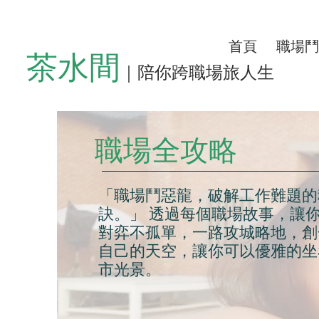
首頁
職場鬥
茶水間
｜陪你跨職場旅人生
職場全攻略
「職場鬥惡龍，破解工作難題的
訣。」 透過每個職場故事，讓
對弈不孤單，一路攻城略地，創
自己的天空，讓你可以優雅的坐
市光景。