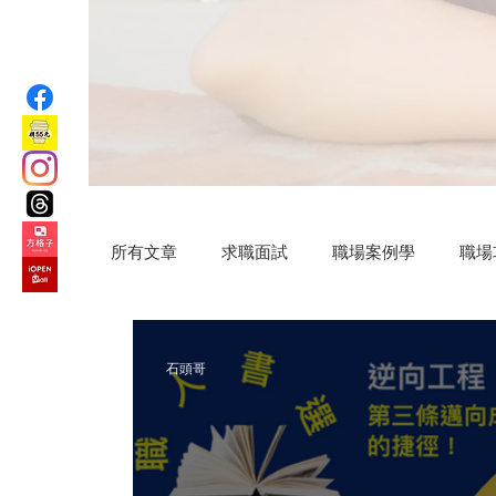
所有文章
求職面試
職場案例學
職場
汗水交響曲
VIP專屬
公益路上
石頭哥
微小說
Practical AI skills
新竹旅遊