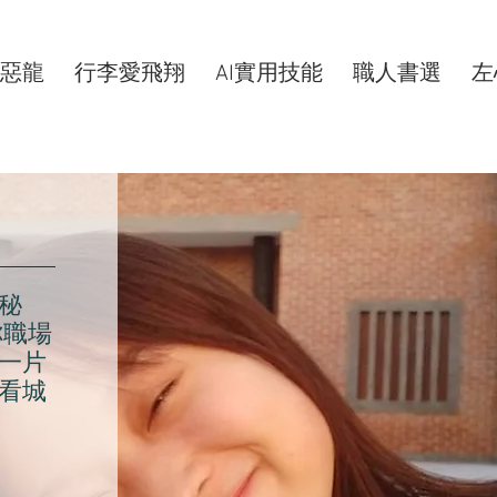
惡龍
行李愛飛翔
AI實用技能
職人書選
左
秘
你職場
一片
看城