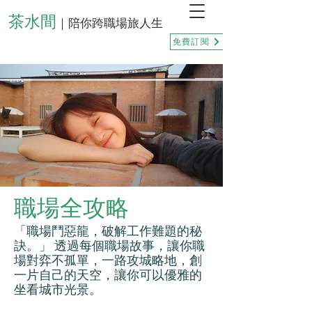
茶水間
｜陪你跨職場旅人生
免費訂閱
職場全攻略
「職場鬥惡龍，破解工作難題的秘
訣。」 透過每個職場故事，讓你職
場對弈不孤單，一路攻城略地，創
一片自己的天空，讓你可以優雅的
坐看城市光景。