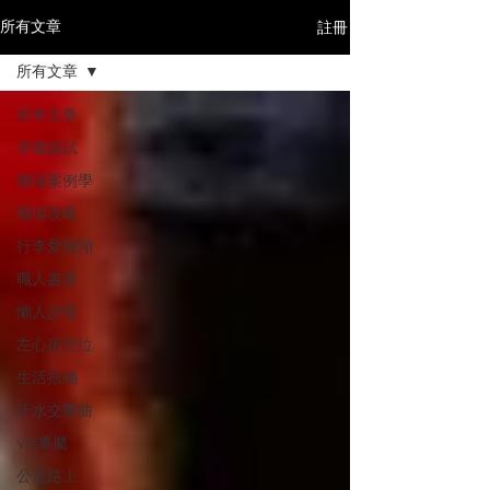
註冊
所有文章
所有文章
所有文章
求職面試
職場案例學
職場攻略
行李愛飛翔
職人書選
懶人沙發
左心房空位
生活拾穗
汗水交響曲
VIP專屬
公益路上