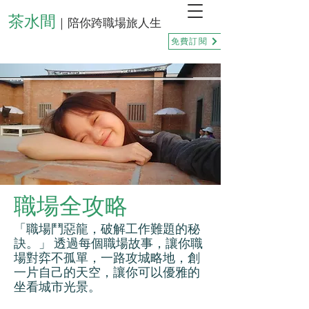
茶水間
｜陪你跨職場旅人生
免費訂閱
職場全攻略
「職場鬥惡龍，破解工作難題的秘
訣。」 透過每個職場故事，讓你職
場對弈不孤單，一路攻城略地，創
一片自己的天空，讓你可以優雅的
坐看城市光景。