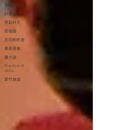
測驗小程式
好康分享
明新科大
區塊鏈
共同創作者
巷弄美食
微小說
Practical AI
skills
新竹旅遊