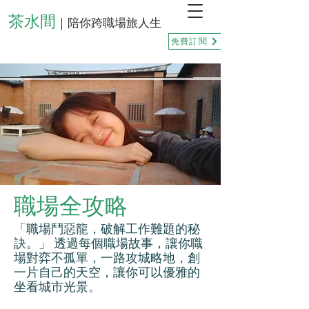
茶水間
｜陪你跨職場旅人生
免費訂閱
職場全攻略
「職場鬥惡龍，破解工作難題的秘
訣。」 透過每個職場故事，讓你職
場對弈不孤單，一路攻城略地，創
一片自己的天空，讓你可以優雅的
坐看城市光景。