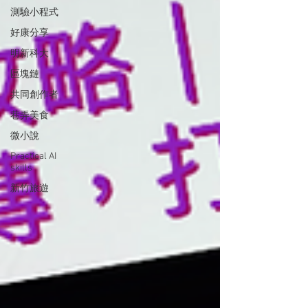
測驗小程式
好康分享
明新科大
區塊鏈
共同創作者
巷弄美食
微小說
Practical AI
skills
新竹旅遊