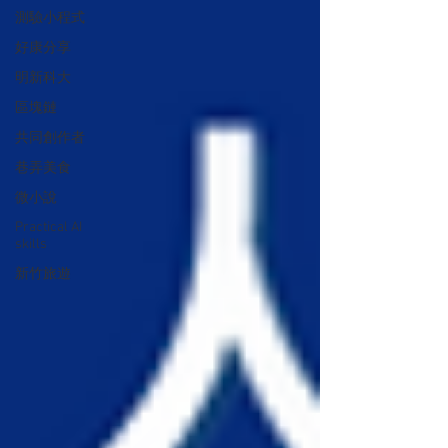
測驗小程式
好康分享
明新科大
區塊鏈
共同創作者
巷弄美食
微小說
Practical AI
skills
新竹旅遊