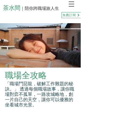
茶水間
｜陪你跨職場旅人生
免費訂閱
職場全攻略
「職場鬥惡龍，破解工作難題的秘
訣。」 透過每個職場故事，讓你職
場對弈不孤單，一路攻城略地，創
一片自己的天空，讓你可以優雅的
坐看城市光景。