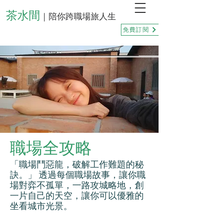
茶水間
｜陪你跨職場旅人生
免費訂閱
職場全攻略
「職場鬥惡龍，破解工作難題的秘
訣。」 透過每個職場故事，讓你職
場對弈不孤單，一路攻城略地，創
一片自己的天空，讓你可以優雅的
坐看城市光景。