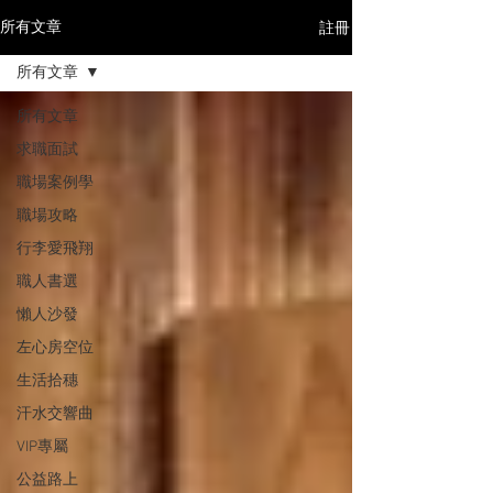
註冊
所有文章
所有文章
所有文章
求職面試
職場案例學
職場攻略
行李愛飛翔
職人書選
懶人沙發
左心房空位
生活拾穗
汗水交響曲
VIP專屬
公益路上