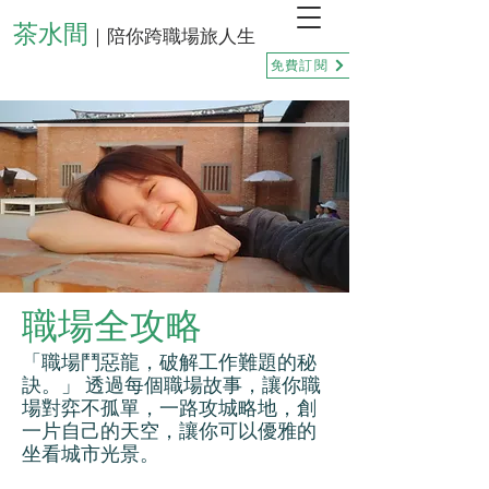
茶水間
｜陪你跨職場旅人生
免費訂閱
職場全攻略
「職場鬥惡龍，破解工作難題的秘
訣。」 透過每個職場故事，讓你職
場對弈不孤單，一路攻城略地，創
一片自己的天空，讓你可以優雅的
坐看城市光景。