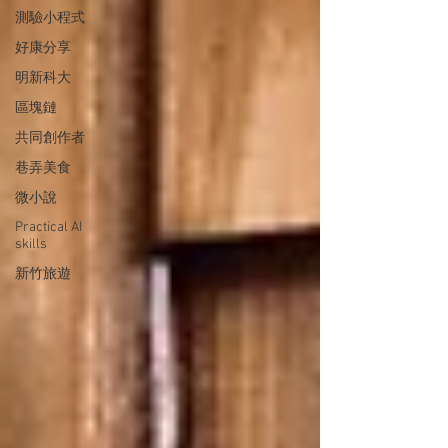
測驗小程式
好康分享
明新科大
區塊鏈
共同創作者
巷弄美食
微小說
Practical AI
skills
新竹旅遊