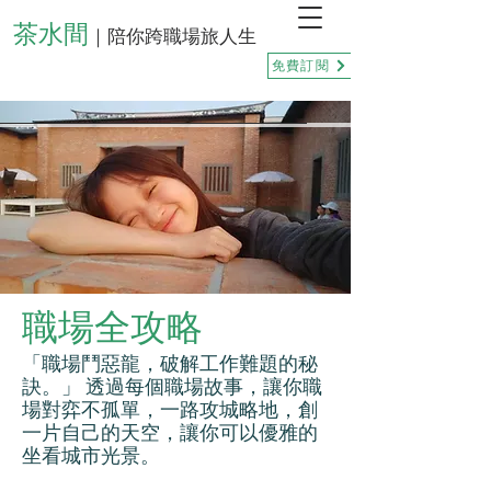
茶水間
｜陪你跨職場旅人生
免費訂閱
職場全攻略
「職場鬥惡龍，破解工作難題的秘
訣。」 透過每個職場故事，讓你職
場對弈不孤單，一路攻城略地，創
一片自己的天空，讓你可以優雅的
坐看城市光景。