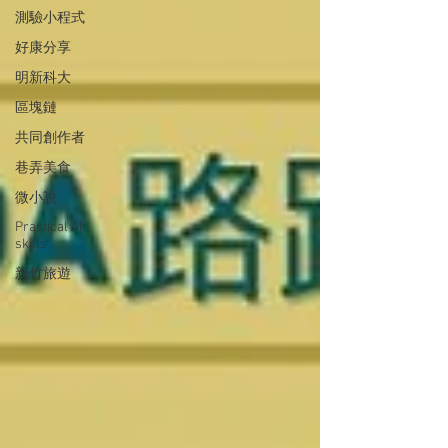
測驗小程式
好康分享
明新科大
區塊鏈
共同創作者
巷弄美食
微小說
Practical AI
skills
新竹旅遊