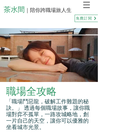
茶水間
｜陪你跨職場旅人生
免費訂閱
職場全攻略
「職場鬥惡龍，破解工作難題的秘
訣。」 透過每個職場故事，讓你職
場對弈不孤單，一路攻城略地，創
一片自己的天空，讓你可以優雅的
坐看城市光景。