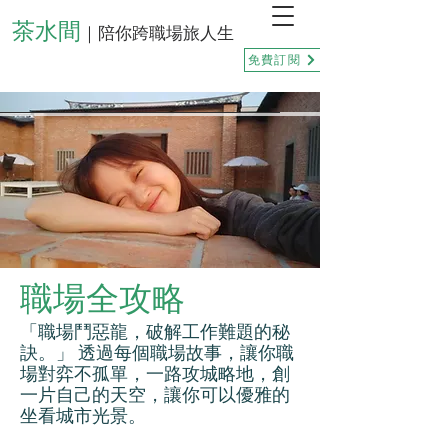
茶水間
｜陪你跨職場旅人生
免費訂閱
職場全攻略
「職場鬥惡龍，破解工作難題的秘
訣。」 透過每個職場故事，讓你職
場對弈不孤單，一路攻城略地，創
一片自己的天空，讓你可以優雅的
坐看城市光景。