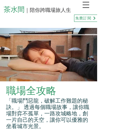
茶水間
｜陪你跨職場旅人生
免費訂閱
職場全攻略
「職場鬥惡龍，破解工作難題的秘
訣。」 透過每個職場故事，讓你職
場對弈不孤單，一路攻城略地，創
一片自己的天空，讓你可以優雅的
坐看城市光景。