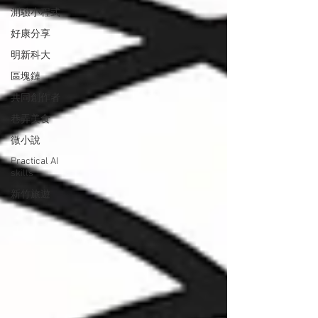
測驗小程式
好康分享
明新科大
區塊鏈
共同創作者
巷弄美食
微小說
Practical AI
skills
新竹旅遊