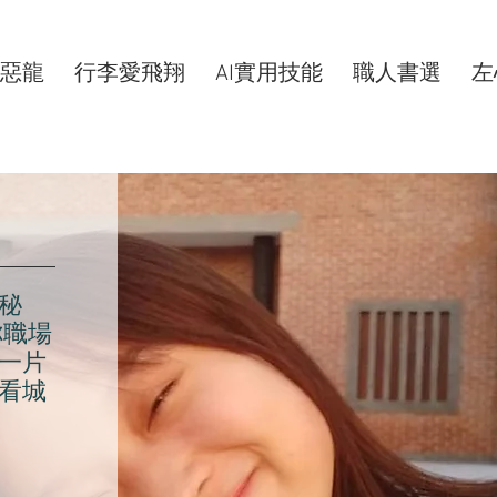
惡龍
行李愛飛翔
AI實用技能
職人書選
左
秘
你職場
一片
看城