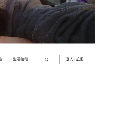
位
生活拾穗
登入 / 註冊
作者
巷弄美食