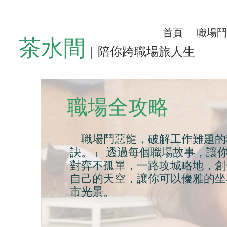
首頁
職場鬥
茶水間
｜陪你跨職場旅人生
職場全攻略
「職場鬥惡龍，破解工作難題的
訣。」 透過每個職場故事，讓
對弈不孤單，一路攻城略地，創
自己的天空，讓你可以優雅的坐
市光景。