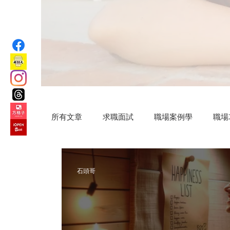
所有文章
求職面試
職場案例學
職場
汗水交響曲
VIP專屬
公益路上
石頭哥
微小說
Practical AI skills
新竹旅遊