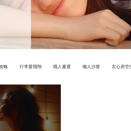
攻略
行李愛飛翔
職人書選
懶人沙發
左心房空
測驗小程式
好康分享
明新科大
區塊鏈
共同創