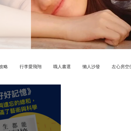
攻略
行李愛飛翔
職人書選
懶人沙發
左心房空
測驗小程式
好康分享
明新科大
區塊鏈
共同創