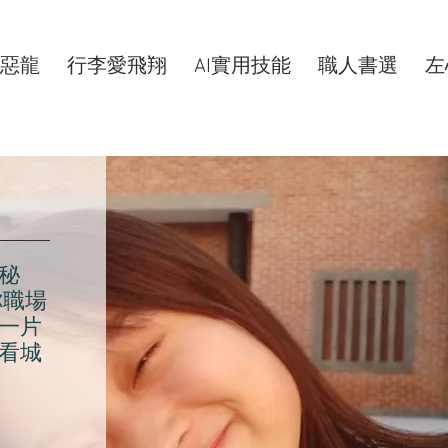
惡龍
行李愛飛翔
AI實用技能
職人書選
左
秘
你職場
一片
看城