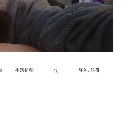
位
生活拾穗
登入 / 註冊
作者
巷弄美食