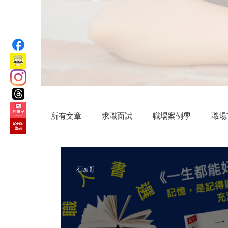
所有文章
求職面試
職場案例學
職場
汗水交響曲
VIP專屬
公益路上
石頭哥
微小說
Practical AI skills
新竹旅遊