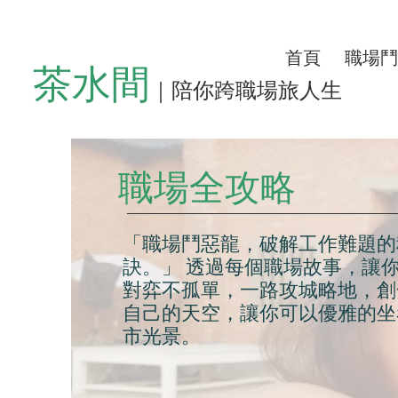
首頁
職場鬥
茶水間
｜陪你跨職場旅人生
職場全攻略
「職場鬥惡龍，破解工作難題的
訣。」 透過每個職場故事，讓
對弈不孤單，一路攻城略地，創
自己的天空，讓你可以優雅的坐
市光景。