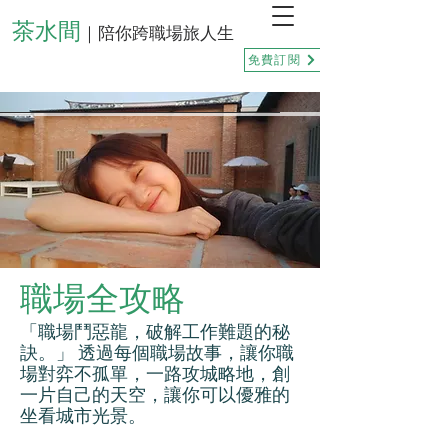
茶水間
｜陪你跨職場旅人生
免費訂閱
職場全攻略
「職場鬥惡龍，破解工作難題的秘
訣。」 透過每個職場故事，讓你職
場對弈不孤單，一路攻城略地，創
一片自己的天空，讓你可以優雅的
坐看城市光景。