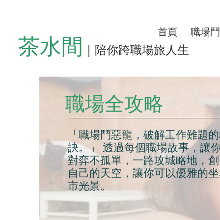
首頁
職場鬥
茶水間
｜陪你跨職場旅人生
職場全攻略
「職場鬥惡龍，破解工作難題的
訣。」 透過每個職場故事，讓
對弈不孤單，一路攻城略地，創
自己的天空，讓你可以優雅的坐
市光景。