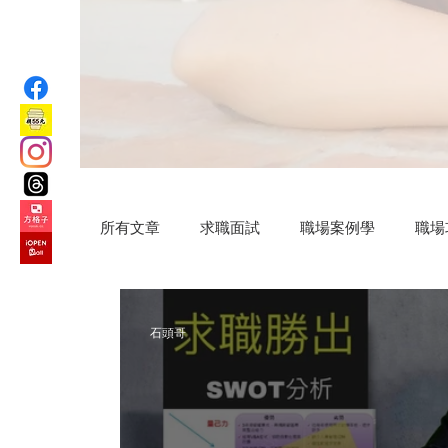
所有文章
求職面試
職場案例學
職場
汗水交響曲
VIP專屬
公益路上
石頭哥
微小說
Practical AI skills
新竹旅遊