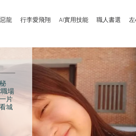
惡龍
行李愛飛翔
AI實用技能
職人書選
左
秘
你職場
一片
看城