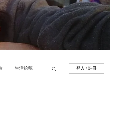
位
生活拾穗
登入 / 註冊
作者
巷弄美食