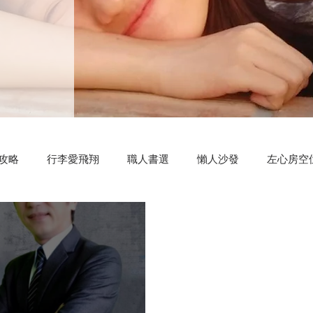
攻略
行李愛飛翔
職人書選
懶人沙發
左心房空
測驗小程式
好康分享
明新科大
區塊鏈
共同創