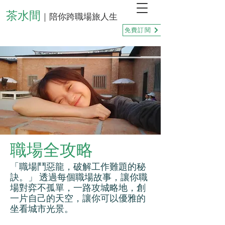
茶水間
｜陪你跨職場旅人生
免費訂閱
職場全攻略
「職場鬥惡龍，破解工作難題的秘
訣。」 透過每個職場故事，讓你職
場對弈不孤單，一路攻城略地，創
一片自己的天空，讓你可以優雅的
坐看城市光景。