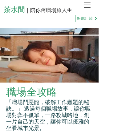
茶水間
｜陪你跨職場旅人生
免費訂閱
職場全攻略
「職場鬥惡龍，破解工作難題的秘
訣。」 透過每個職場故事，讓你職
場對弈不孤單，一路攻城略地，創
一片自己的天空，讓你可以優雅的
坐看城市光景。