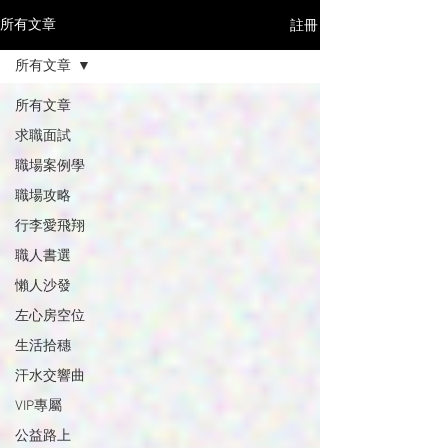
註冊
所有文章
所有文章
所有文章
求職面試
職場案例學
職場攻略
行李愛飛翔
職人書選
懶人沙發
左心房空位
生活拾穗
汗水交響曲
VIP專屬
公益路上