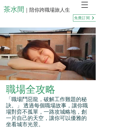
茶水間
｜陪你跨職場旅人生
免費訂閱
職場全攻略
「職場鬥惡龍，破解工作難題的秘
訣。」 透過每個職場故事，讓你職
場對弈不孤單，一路攻城略地，創
一片自己的天空，讓你可以優雅的
坐看城市光景。