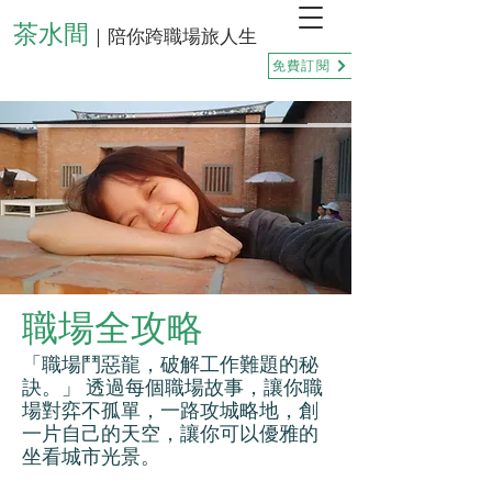
茶水間
｜陪你跨職場旅人生
免費訂閱
職場全攻略
「職場鬥惡龍，破解工作難題的秘
訣。」 透過每個職場故事，讓你職
場對弈不孤單，一路攻城略地，創
一片自己的天空，讓你可以優雅的
坐看城市光景。