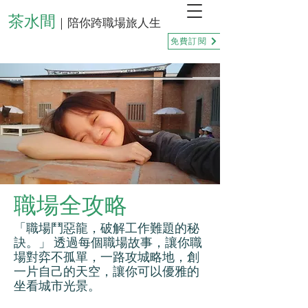
茶水間
｜陪你跨職場旅人生
免費訂閱
職場全攻略
「職場鬥惡龍，破解工作難題的秘
訣。」 透過每個職場故事，讓你職
場對弈不孤單，一路攻城略地，創
一片自己的天空，讓你可以優雅的
坐看城市光景。