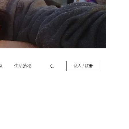
位
生活拾穗
登入 / 註冊
作者
巷弄美食