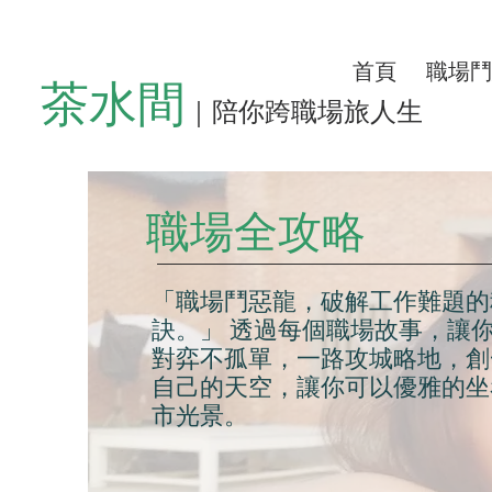
首頁
職場鬥
茶水間
｜陪你跨職場旅人生
職場全攻略
「職場鬥惡龍，破解工作難題的
訣。」 透過每個職場故事，讓
對弈不孤單，一路攻城略地，創
自己的天空，讓你可以優雅的坐
市光景。