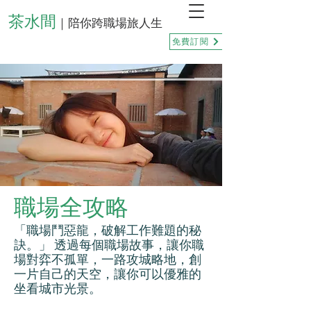
茶水間
｜陪你跨職場旅人生
免費訂閱
職場全攻略
「職場鬥惡龍，破解工作難題的秘
訣。」 透過每個職場故事，讓你職
場對弈不孤單，一路攻城略地，創
一片自己的天空，讓你可以優雅的
坐看城市光景。