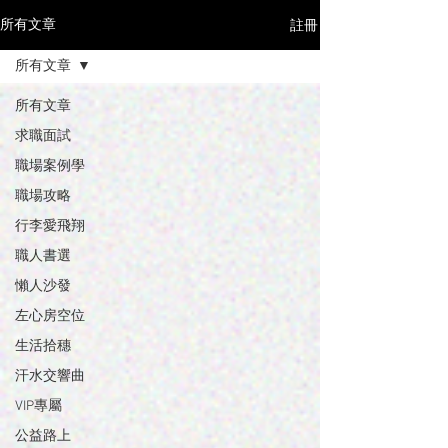
註冊
所有文章
所有文章
所有文章
求職面試
職場案例學
職場攻略
行李愛飛翔
職人書選
懶人沙發
左心房空位
生活拾穗
汗水交響曲
VIP專屬
公益路上