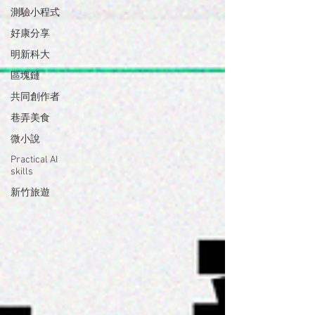
測驗小程式
好康分享
明新科大
區塊鏈
共同創作者
巷弄美食
微小說
Practical AI
skills
新竹旅遊