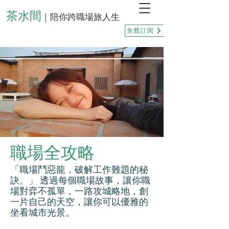
茶水間
｜陪你跨職場旅人生
免費訂閱
職場全攻略
「職場鬥惡龍，破解工作難題的秘
訣。」 透過每個職場故事，讓你職
場對弈不孤單，一路攻城略地，創
一片自己的天空，讓你可以優雅的
坐看城市光景。