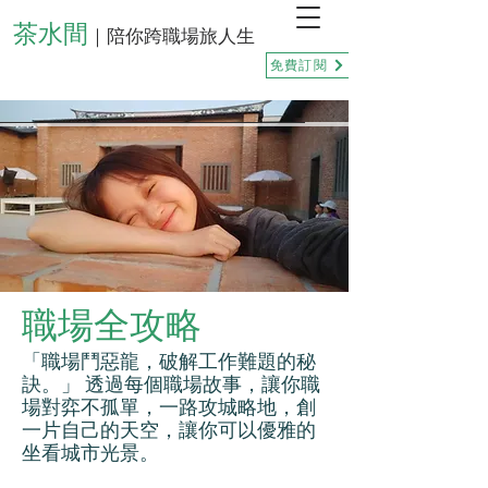
茶水間
｜陪你跨職場旅人生
免費訂閱
職場全攻略
「職場鬥惡龍，破解工作難題的秘
訣。」 透過每個職場故事，讓你職
場對弈不孤單，一路攻城略地，創
一片自己的天空，讓你可以優雅的
坐看城市光景。