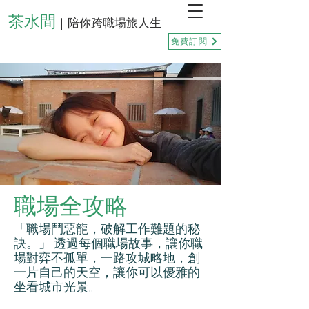
茶水間
｜陪你跨職場旅人生
免費訂閱
職場全攻略
「職場鬥惡龍，破解工作難題的秘
訣。」 透過每個職場故事，讓你職
場對弈不孤單，一路攻城略地，創
一片自己的天空，讓你可以優雅的
坐看城市光景。