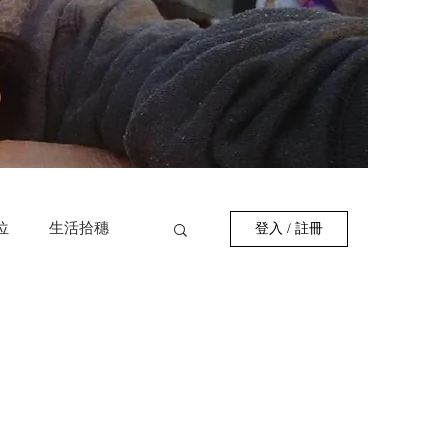
位
生活拾穗
登入 / 註冊
作者
巷弄美食