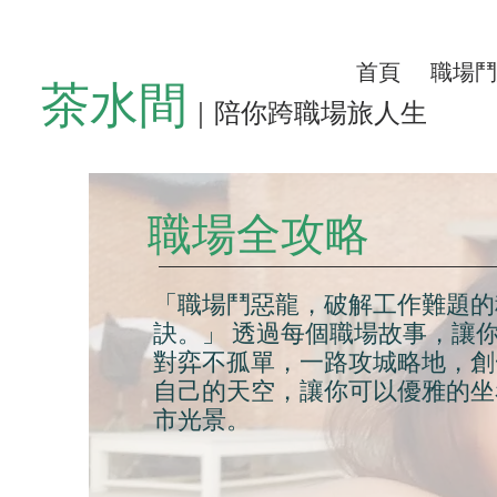
首頁
職場鬥
茶水間
｜陪你跨職場旅人生
職場全攻略
「職場鬥惡龍，破解工作難題的
訣。」 透過每個職場故事，讓
對弈不孤單，一路攻城略地，創
自己的天空，讓你可以優雅的坐
市光景。