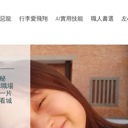
惡龍
行李愛飛翔
AI實用技能
職人書選
左
秘
你職場
一片
看城