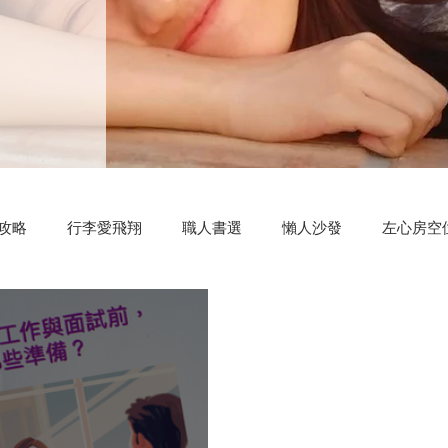
攻略
行李愛飛翔
職人書選
懶人沙發
左心房空
測驗小程式
好康分享
明新科大
區塊鏈
共同創