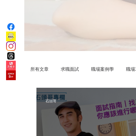
所有文章
求職面試
職場案例學
職場
汗水交響曲
VIP專屬
公益路上
石頭哥
微小說
Practical AI skills
新竹旅遊