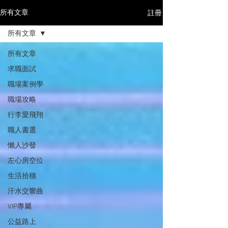
註冊
所有文章
所有文章
所有文章
求職面試
職場案例學
職場攻略
行李愛飛翔
職人書選
懶人沙發
左心房空位
生活拾穗
汗水交響曲
VIP專屬
公益路上