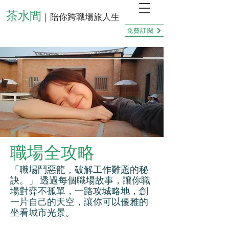
茶水間
｜陪你跨職場旅人生
免費訂閱
職場全攻略
「職場鬥惡龍，破解工作難題的秘
訣。」 透過每個職場故事，讓你職
場對弈不孤單，一路攻城略地，創
一片自己的天空，讓你可以優雅的
坐看城市光景。