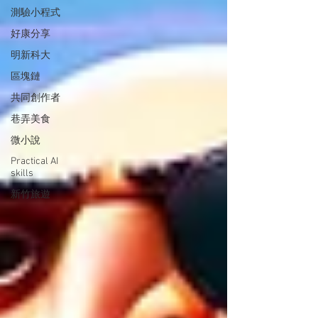
測驗小程式
好康分享
明新科大
區塊鏈
共同創作者
巷弄美食
微小說
Practical AI
skills
新竹旅遊