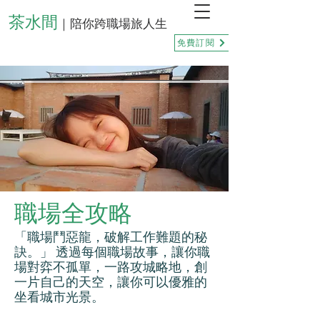
茶水間
｜陪你跨職場旅人生
免費訂閱
職場全攻略
「職場鬥惡龍，破解工作難題的秘
訣。」 透過每個職場故事，讓你職
場對弈不孤單，一路攻城略地，創
一片自己的天空，讓你可以優雅的
坐看城市光景。