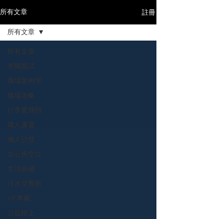
註冊
所有文章
所有文章
所有文章
求職面試
職場案例學
職場攻略
行李愛飛翔
職人書選
懶人沙發
左心房空位
生活拾穗
汗水交響曲
VIP專屬
公益路上