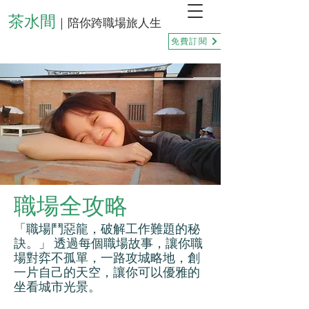
茶水間
｜陪你跨職場旅人生
免費訂閱
職場全攻略
「職場鬥惡龍，破解工作難題的秘
訣。」 透過每個職場故事，讓你職
場對弈不孤單，一路攻城略地，創
一片自己的天空，讓你可以優雅的
坐看城市光景。