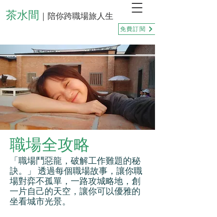
茶水間
｜陪你跨職場旅人生
免費訂閱
職場全攻略
「職場鬥惡龍，破解工作難題的秘
訣。」 透過每個職場故事，讓你職
場對弈不孤單，一路攻城略地，創
一片自己的天空，讓你可以優雅的
坐看城市光景。