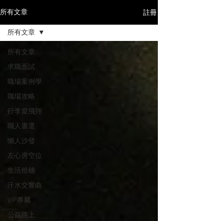
註冊
所有文章
所有文章
所有文章
求職面試
職場案例學
職場攻略
行李愛飛翔
職人書選
懶人沙發
左心房空位
生活拾穗
汗水交響曲
VIP專屬
公益路上