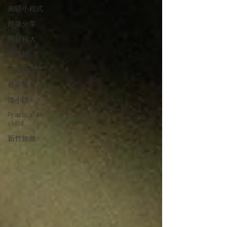
測驗小程式
好康分享
明新科大
區塊鏈
共同創作者
巷弄美食
微小說
Practical AI
skills
新竹旅遊